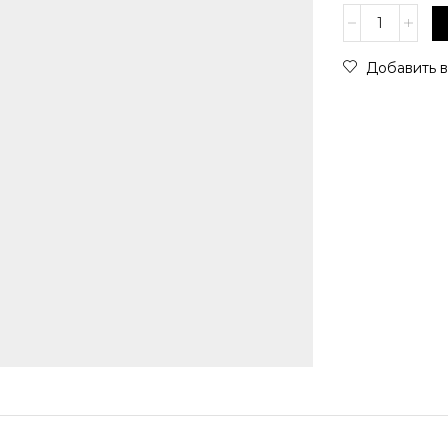
Количество
товара
TI
Добавить в
SENTO
-
Ожерелье
Milano