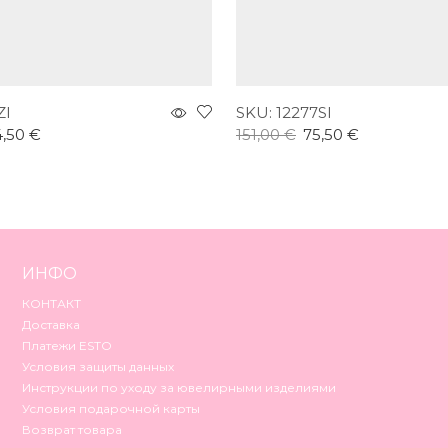
ZI
SKU:
12277SI
4,50
€
151,00
€
75,50
€
Этот
Эт
 параметры
Выберите параметры
товар
то
имеет
им
несколько
не
вариаций.
ва
ИНФО
Опции
Оп
можно
мо
КОНТАКТ
выбрать
вы
Доставка
на
на
Платежи ESTO
странице
ст
Условия защиты данных
товара.
тов
Инструкции по уходу за ювелирными изделиями
Условия подарочной карты
Возврат товара