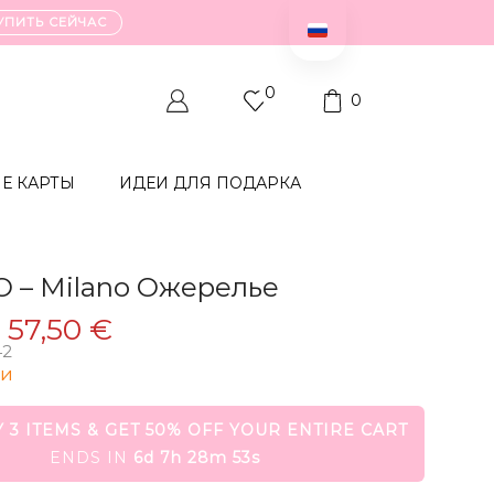
УПИТЬ СЕЙЧАС
0
0
Е КАРТЫ
ИДЕИ ДЛЯ ПОДАРКА
O – Milano Ожерелье
Первоначальная
Текущая
57,50
€
42
цена
цена:
ии
составляла
57,50 €.
115,00
 3 ITEMS & GET 50% OFF YOUR ENTIRE CART
€.
ENDS IN
6d 7h 28m 53s