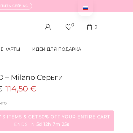
УПИТЬ СЕЙЧАС
0
0
Е КАРТЫ
ИДЕИ ДЛЯ ПОДАРКА
O – Milano Серьги
Первоначальная
Текущая
€
114,50
€
цена
цена:
нто
составляла
114,50
229,00
€.
 3 ITEMS & GET 50% OFF YOUR ENTIRE CART
€.
ENDS IN
5d 12h 7m 23s