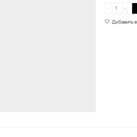
Количество
товара
TI
Добавить в
SENTO
-
Серьги
Milano