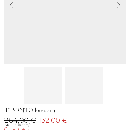
TI SENTO käevõru
Algne
Praegune
264,00
€
132,00
€
SKU:
2842ZY/S
hind
hind
Laost otsas