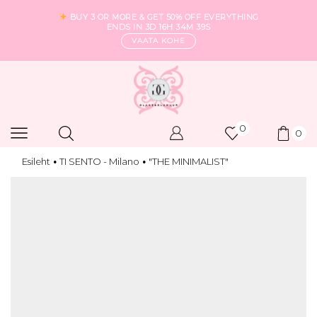
BUY 3 OR MORE & GET 50% OFF EVERYTHING
ENDS IN
3D 16H 34M 39S
VAATA KOHE
0
0
Esileht
TI SENTO - Milano
"THE MINIMALIST"
•
•