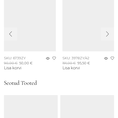
SKU:
6739ZY
SKU:
3978ZY/42
Algne
Current
Algne
Current
90,00
€
50,00
€
191,00
€
95,50
€
Lisa korvi
hind
price
Lisa korvi
hind
price
oli:
is:
oli:
is:
90,00
50,00 €.
191,00 €.
95,50 €.
Seotud Tooted
€.