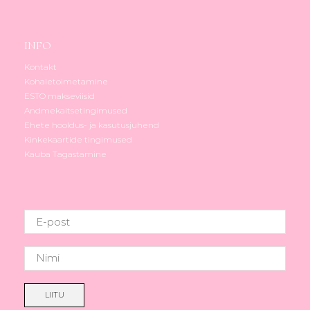
INFO
Kontakt
Kohaletoimetamine
ESTO makseviisid
Andmekaitsetingimused
Ehete hooldus- ja kasutusjuhend
Kinkekaartide tingimused
Kauba Tagastamine
LIITU