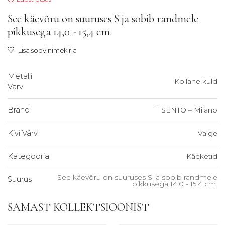
oli:
on:
264,00
132,00
See käevõru on suuruses S ja sobib randmele
€.
€.
pikkusega 14,0 - 15,4 cm.
Lisa soovinimekirja
Metalli
Kollane kuld
Värv
Bränd
TI SENTO – Milano
Kivi Värv
Valge
Kategooria
Käeketid
See käevõru on suuruses S ja sobib randmele
Suurus
pikkusega 14,0 - 15,4 cm.
SAMAST KOLLEKTSIOONIST