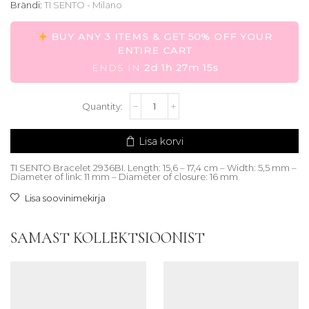
oli:
is:
Brändi:
TI SENTO - Milano
191,00 €.
95,50 €.
BUY ANY 3 ITEMS & GET 50% OFF YOUR
ENTIRE CART
ENDS IN
2d 1h 27m 14s
TI
SENTO
Bracelet
2936BI
Lisa korvi
kogus
TI SENTO Bracelet 2936BI. Length: 15,6 – 17,4 cm – Width: 5,5 mm –
Diameter of link: 11 mm – Diameter of closure: 16 mm
Lisa soovinimekirja
SAMAST KOLLEKTSIOONIST