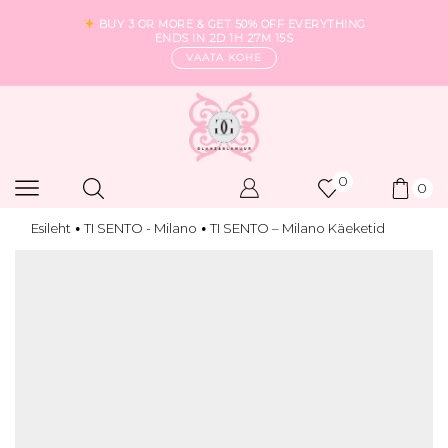
BUY 3 OR MORE & GET 50% OFF EVERYTHING
ENDS IN
2D 1H 27M 15S
VAATA KOHE
0
0
Esileht
TI SENTO - Milano
TI SENTO – Milano Käeketid
•
•