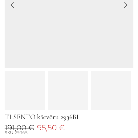
TI SENTO käevõru 2936BI
Algne
Current
191,00
€
95,50
€
SKU:
2936BI
hind
price