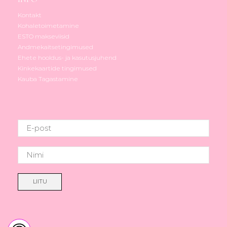
Kontakt
Kohaletoimetamine
ESTO makseviisid
Andmekaitsetingimused
Ehete hooldus- ja kasutusjuhend
Kinkekaartide tingimused
Kauba Tagastamine
LIITU